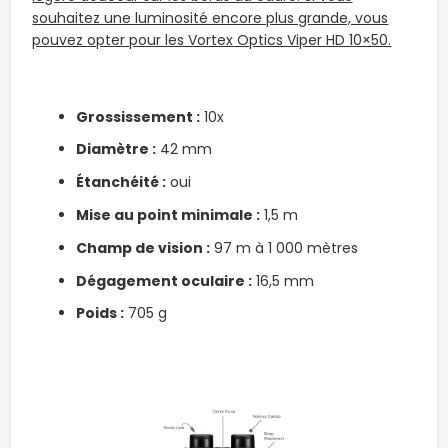
souhaitez une luminosité encore plus grande, vous
pouvez opter pour les Vortex Optics Viper HD 10×50.
Grossissement :
10x
Diamètre :
42 mm
Étanchéité
:
oui
Mise au point minimale :
1,5 m
Champ de vision :
97 m à 1 000 mètres
Dégagement oculaire :
16,5 mm
Poids :
705 g