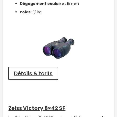
Dégagement oculaire :
15 mm
Poids :
1,1 kg
Détails & tarifs
Zeiss Victory 8×42 SF