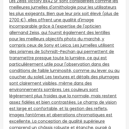
Les Zeiss Victory 8x42 SF sont considérées comme les
meilleures jumelles d'ornithologie pour les utilisateurs
les plus exigeants. Bien que leur prix soit élevé (plus de
2700 €), elles offrent une qualité d'image
incomparable grâce à l'expertise de l'opticien
allemand Zeiss, qui fournit également des lentilles
pour les meilleurs objectifs photo du marché, y
compris ceux de Sony et Leica. Les jumelles utilisent
des prismes de Schmidt-Pechan qui permettent de
transmettre presque toute la lumière, ce qui est
particulièrement utile pour l'observation dans des
conditions de faible luminosité, comme au lever ou au
coucher du soleil. Les textures et détails des plumages
sont clairement visibles, même dans des
environnements sombres. Les couleurs sont
légèrement plus froides que la normale, mais restent
assez fidèles et bien contrastées. Le champ de vision
est large et confortable, et la gestion des reflets,
images fantômes et aberrations chromatiques est
excellente. La conception de qualité supérieure
comprend un châssis robuste et étanche, purgé à