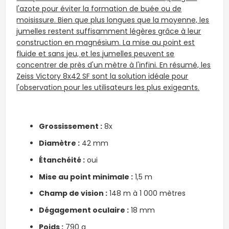
l'azote pour éviter la formation de buée ou de
moisissure. Bien que plus longues que la moyenne, les
jumelles restent suffisamment légères grâce à leur
construction en magnésium. La mise au point est
fluide et sans jeu, et les jumelles peuvent se
concentrer de près d'un mètre à l'infini. En résumé, les
Zeiss Victory 8x42 SF sont la solution idéale pour
l'observation pour les utilisateurs les plus exigeants.
Grossissement :
8x
Diamètre :
42 mm
Étanchéité
:
oui
Mise au point minimale :
1,5 m
Champ de vision :
148 m à 1 000 mètres
Dégagement oculaire :
18 mm
Poids :
790 g