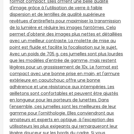
format compact. Elles offrent une belle qualité
d'image grâce à l'utilisation de verre à faible
dispersion et de lentilles de qualité supérieure
revêtues d'antireflets pour maximiser la transmission
de la lumière et réduire les images fantômes. Cela
permet d'obtenir des images plus nettes et détaillées
avec un meilleur contraste. La molette de mise au
point est fluide et facilite la focalisation sur le sujet.
Avec un poids de 705 g, ces jumelles sont plus lourdes
que les modèles d'entrée de gamme, mais restent
légères pour un grossissement de 10x. Le format est
compact avec une bonne prise en main, et l'armure
extérieure en caoutchouc offre une bonne
adhérence et une résistance aux intempéries. Les
œilletons sont confortables et peuvent être ajustés
en longueur pour les porteurs de lunettes. Dans
l'ensemble, ces jumelles sont les meilleures de leur
gamme pour l'ornithologie. Elles conviendront aux
amateurs et experts en optique, à l'exception des
utilisateurs les plus exigeants qui remarqueront leur
légère douceur sur les bords du cadre. Si vous