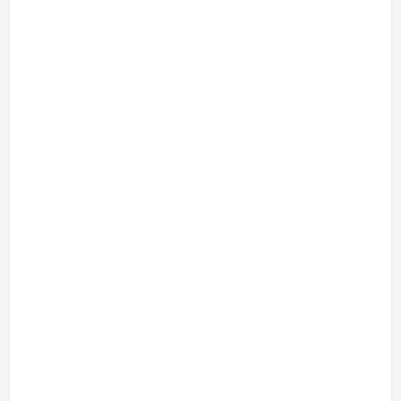
-
-
-