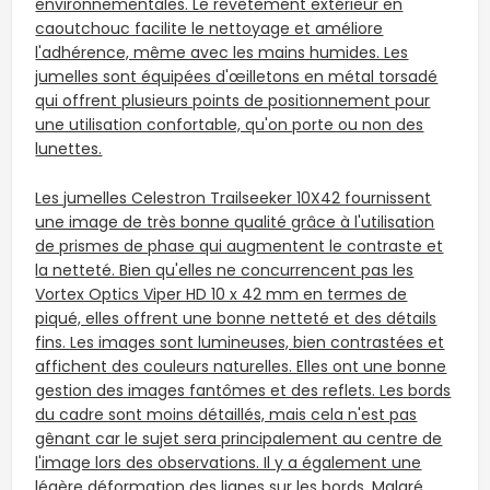
environnementales. Le revêtement extérieur en
caoutchouc facilite le nettoyage et améliore
l'adhérence, même avec les mains humides. Les
jumelles sont équipées d'œilletons en métal torsadé
qui offrent plusieurs points de positionnement pour
une utilisation confortable, qu'on porte ou non des
lunettes.
Les jumelles Celestron Trailseeker 10X42 fournissent
une image de très bonne qualité grâce à l'utilisation
de prismes de phase qui augmentent le contraste et
la netteté. Bien qu'elles ne concurrencent pas les
Vortex Optics Viper HD 10 x 42 mm en termes de
piqué, elles offrent une bonne netteté et des détails
fins. Les images sont lumineuses, bien contrastées et
affichent des couleurs naturelles. Elles ont une bonne
gestion des images fantômes et des reflets. Les bords
du cadre sont moins détaillés, mais cela n'est pas
gênant car le sujet sera principalement au centre de
l'image lors des observations. Il y a également une
légère déformation des lignes sur les bords. Malgré