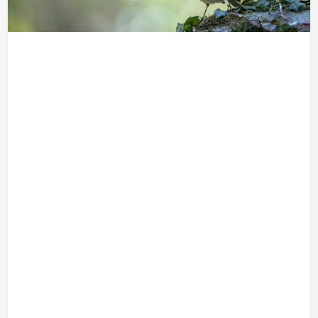
-
-
-