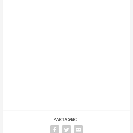
-
-
Adresse email
RECEVOIR
Email
PARTAGER: