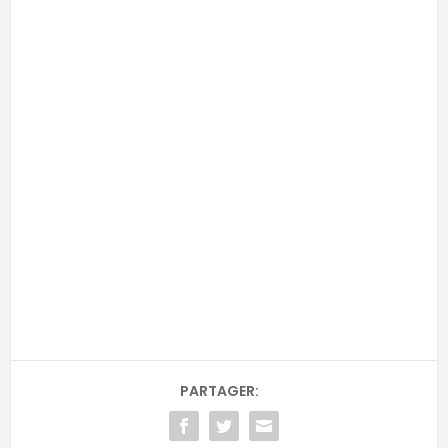
-
-
Adresse email
RECEVOIR
Email
PARTAGER: