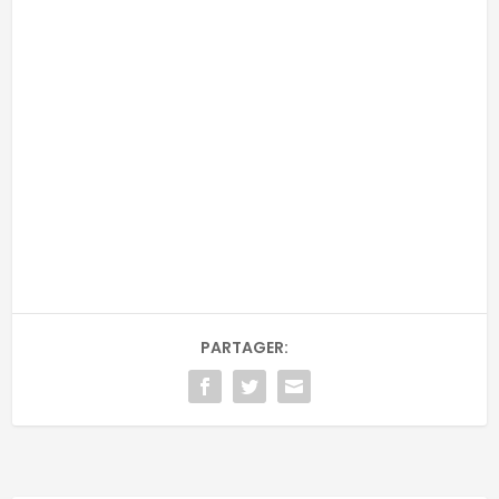
-
-
Adresse email
RECEVOIR
Email
PARTAGER: