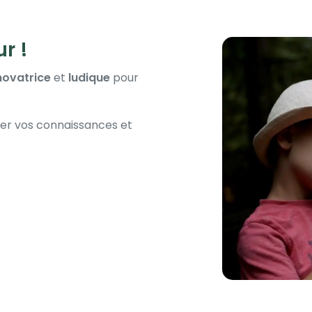
r !
novatrice
et
ludique
pour
crer vos connaissances et