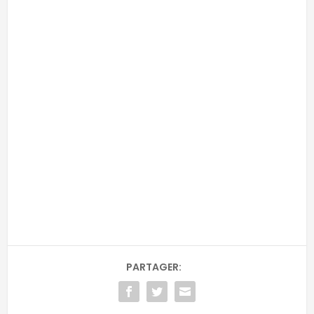
-
-
Adresse email
RECEVOIR
Email
PARTAGER: