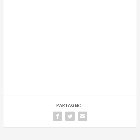
-
-
Adresse email
RECEVOIR
Email
PARTAGER: