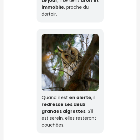
Le jour
, il se tient
droit et
immobile
, proche du
dortoir.
Quand il est
en alerte
, il
redresse ses deux
grandes aigrettes
. S'il
est serein, elles resteront
couchées.