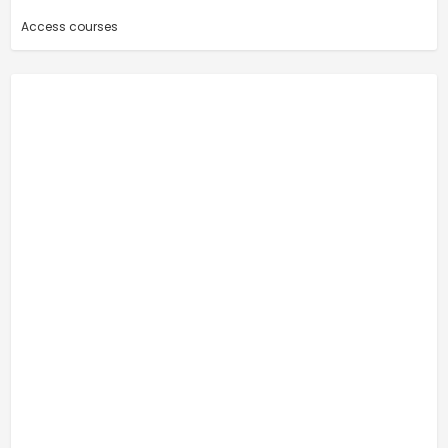
Access courses
-
-
Adresse email
RECEVOIR