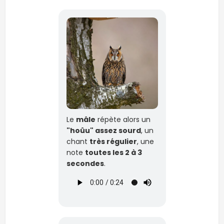
Le
mâle
répète alors un
"hoûu" assez sourd
, un
chant
très régulier
, une
note
toutes les 2 à 3
secondes
.