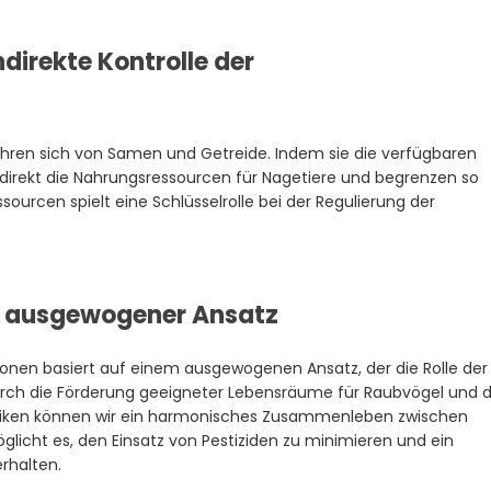
ndirekte Kontrolle der
hren sich von Samen und Getreide. Indem sie die verfügbaren
ndirekt die Nahrungsressourcen für Nagetiere und begrenzen so
sourcen spielt eine Schlüsselrolle bei der Regulierung der
in ausgewogener Ansatz
onen basiert auf einem ausgewogenen Ansatz, der die Rolle der
Durch die Förderung geeigneter Lebensräume für Raubvögel und d
ktiken können wir ein harmonisches Zusammenleben zwischen
glicht es, den Einsatz von Pestiziden zu minimieren und ein
rhalten.