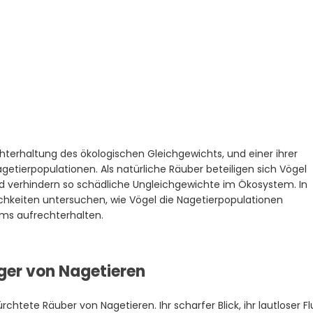
-
-
-
chterhaltung des ökologischen Gleichgewichts, und einer ihrer
agetierpopulationen. Als natürliche Räuber beteiligen sich Vögel
nd verhindern so schädliche Ungleichgewichte im Ökosystem. In
chkeiten untersuchen, wie Vögel die Nagetierpopulationen
ms aufrechterhalten.
äger von Nagetieren
chtete Räuber von Nagetieren. Ihr scharfer Blick, ihr lautloser Fl