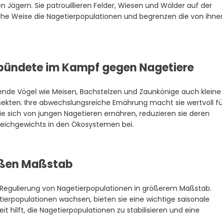
n Jägern. Sie patrouillieren Felder, Wiesen und Wälder auf der
iche Weise die Nagetierpopulationen und begrenzen die von ihne
erbündete im Kampf gegen Nagetiere
ssende Vögel wie Meisen, Bachstelzen und Zaunkönige auch kleine
nsekten. Ihre abwechslungsreiche Ernährung macht sie wertvoll fü
ie sich von jungen Nagetieren ernähren, reduzieren sie deren
leichgewichts in den Ökosystemen bei.
roßen Maßstab
r Regulierung von Nagetierpopulationen in größerem Maßstab.
tierpopulationen wachsen, bieten sie eine wichtige saisonale
hilft, die Nagetierpopulationen zu stabilisieren und eine