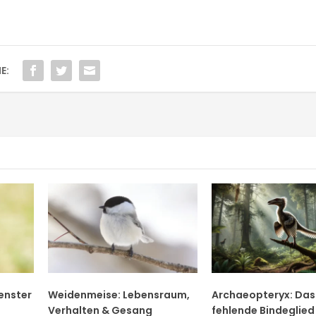
E:
enster
Weidenmeise: Lebensraum,
Archaeopteryx: Das
Verhalten & Gesang
fehlende Bindeglied