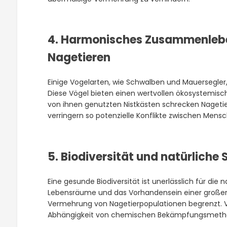
4. Harmonisches Zusammenleben
Nagetieren
Einige Vogelarten, wie Schwalben und Mauersegler
Diese Vögel bieten einen wertvollen ökosystemische
von ihnen genutzten Nistkästen schrecken Nagetier
verringern so potenzielle Konflikte zwischen Mens
5. Biodiversität und natürlich
Eine gesunde Biodiversität ist unerlässlich für die
Lebensräume und das Vorhandensein einer großen V
Vermehrung von Nagetierpopulationen begrenzt. Vög
Abhängigkeit von chemischen Bekämpfungsmethod