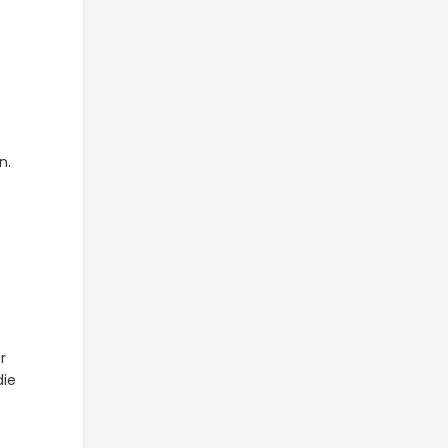
n.
r
die