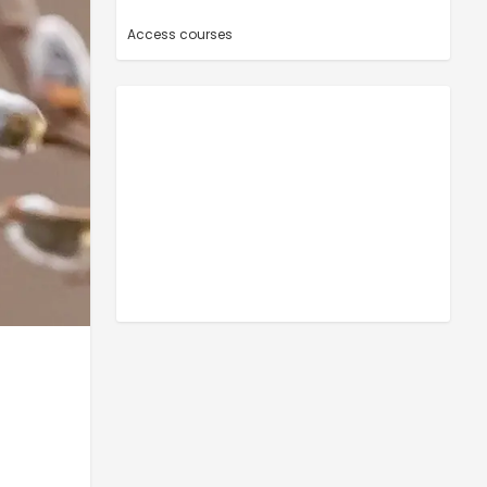
Access courses
-
-
Adresse email
Email
RECEVOIR