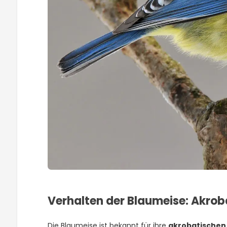
Verhalten der Blaumeise: Akro
Die Blaumeise ist bekannt für ihre
akrobatische