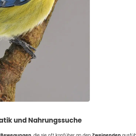
batik und Nahrungssuche
n Bewegungen
, die sie oft kopfüber an den
Zweigenden
ausfüh