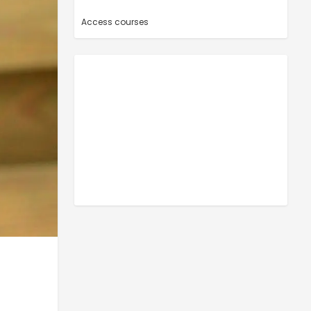
Access courses
-
-
Adresse email
Email
RECEVOIR