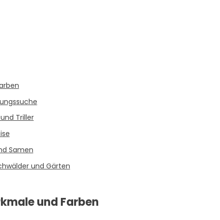
-
-
Farben
hrungssuche
nd Triller
ise
 und Samen
chwälder und Gärten
rkmale und Farben