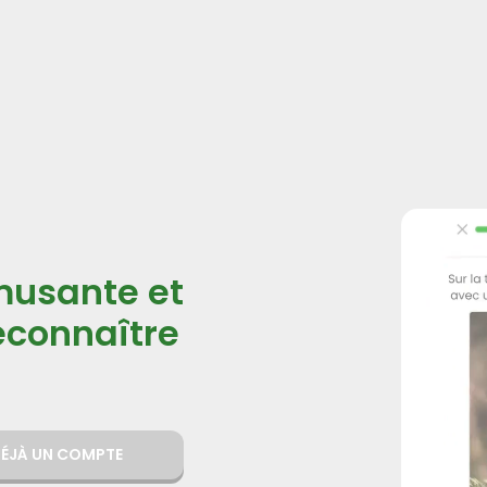
musante et
reconnaître
 DÉJÀ UN COMPTE