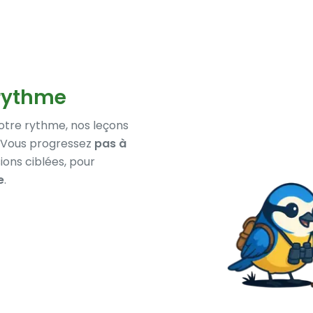
 rythme
votre rythme, nos leçons
s. Vous progressez
pas à
ions ciblées, pour
e
.