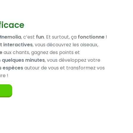
ficace
Mnemolia
, c’est
fun
. Et surtout, ça
fonctionne
!
t interactives
, vous découvrez les oiseaux,
le
aux chants, gagnez des points et
n
quelques minutes
, vous développez votre
es espèces
autour de vous et transformez vos
re !