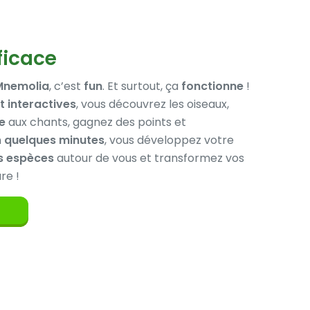
ficace
Mnemolia
, c’est
fun
. Et surtout, ça
fonctionne
!
t interactives
, vous découvrez les oiseaux,
le
aux chants, gagnez des points et
n
quelques minutes
, vous développez votre
es espèces
autour de vous et transformez vos
re !