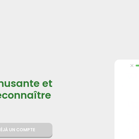
musante et
reconnaître
 DÉJÀ UN COMPTE