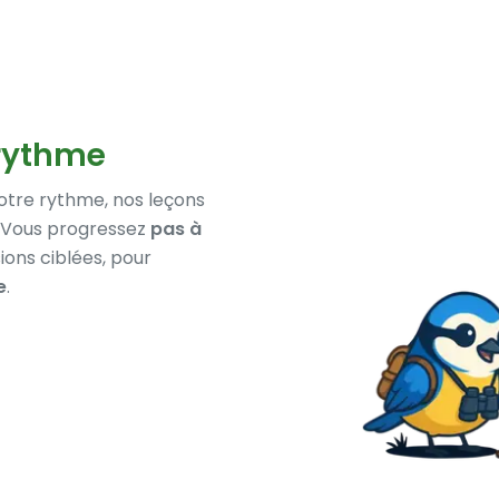
 rythme
votre rythme, nos leçons
s. Vous progressez
pas à
ions ciblées, pour
e
.