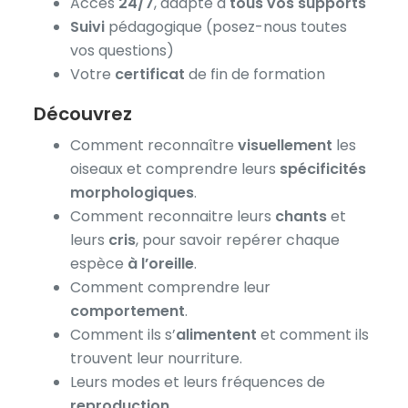
Accès
24/7
, adapté à
tous vos supports
Suivi
pédagogique (posez-nous toutes
vos questions)
Votre
certificat
de fin de formation
Découvrez
Comment reconnaître
visuellement
les
oiseaux et comprendre leurs
spécificités
morphologiques
.
Comment reconnaitre leurs
chants
et
leurs
cris
, pour savoir repérer chaque
espèce
à l’oreille
.
Comment comprendre leur
comportement
.
Comment ils s’
alimentent
et comment ils
trouvent leur nourriture.
Leurs modes et leurs fréquences de
reproduction
.