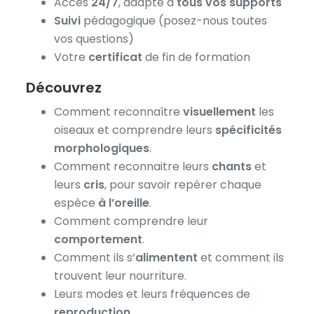
Accès
24/7
, adapté à
tous vos supports
Suivi
pédagogique (posez-nous toutes
vos questions)
Votre
certificat
de fin de formation
Découvrez
Comment reconnaître
visuellement
les
oiseaux et comprendre leurs
spécificités
morphologiques
.
Comment reconnaitre leurs
chants
et
leurs
cris
, pour savoir repérer chaque
espèce
à l’oreille
.
Comment comprendre leur
comportement
.
Comment ils s’
alimentent
et comment ils
trouvent leur nourriture.
Leurs modes et leurs fréquences de
reproduction
.