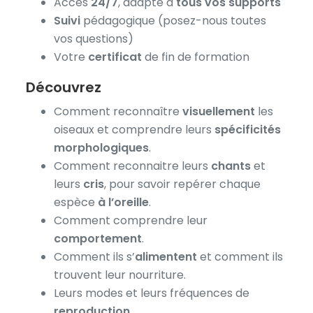
Accès
24/7
, adapté à
tous vos supports
Suivi
pédagogique (posez-nous toutes
vos questions)
Votre
certificat
de fin de formation
Découvrez
Comment reconnaître
visuellement
les
oiseaux et comprendre leurs
spécificités
morphologiques
.
Comment reconnaitre leurs
chants
et
leurs
cris
, pour savoir repérer chaque
espèce
à l’oreille
.
Comment comprendre leur
comportement
.
Comment ils s’
alimentent
et comment ils
trouvent leur nourriture.
Leurs modes et leurs fréquences de
reproduction
.