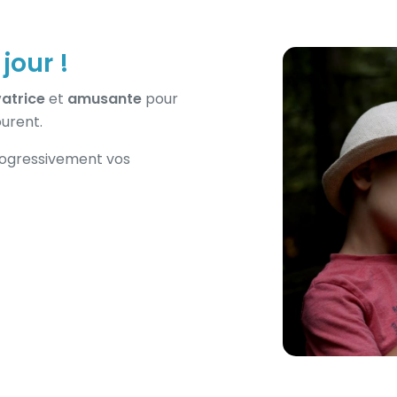
jour !
atrice
et
amusante
pour
ourent.
rogressivement vos