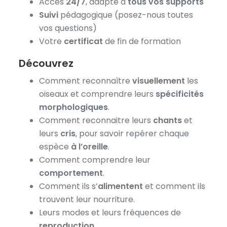
Accès
24/7
, adapté à
tous vos supports
Suivi
pédagogique (posez-nous toutes
vos questions)
Votre
certificat
de fin de formation
Découvrez
Comment reconnaître
visuellement
les
oiseaux et comprendre leurs
spécificités
morphologiques
.
Comment reconnaitre leurs
chants
et
leurs
cris
, pour savoir repérer chaque
espèce
à l’oreille
.
Comment comprendre leur
comportement
.
Comment ils s’
alimentent
et comment ils
trouvent leur nourriture.
Leurs modes et leurs fréquences de
reproduction
.