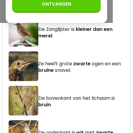
ONTVANGEN
De Zanglijster is
kleiner dan een
merel
.
Ze heeft grote
zwarte
ogen en een
bruine
snavel.
De bovenkant van het lichaam is
bruin
.
De onderkant is
wit
met
zwarte