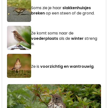
Soms zie je haar
slakkenhuisjes
breken
op een steen of de grond.
Ze komt soms naar de
voederplaats
als de
winter
streng
is.
Ze is
voorzichtig en wantrouwig
.