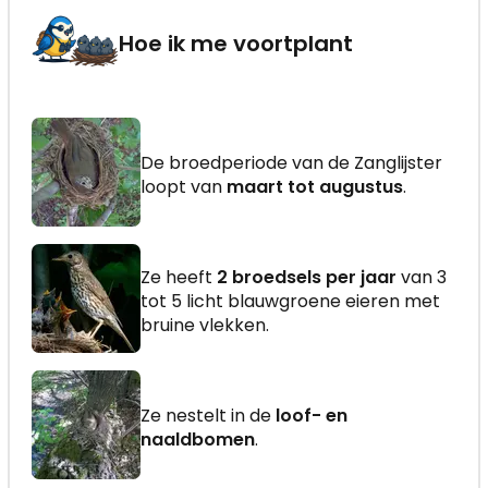
Hoe ik me voortplant
De broedperiode van de Zanglijster
loopt van
maart tot augustus
.
Ze heeft
2 broedsels per jaar
van 3
tot 5 licht blauwgroene eieren met
bruine vlekken.
Ze nestelt in de
loof- en
naaldbomen
.