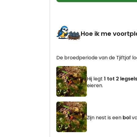
Hoe ik me voortpl
De broedperiode van de Tjiftjaf l
Hij legt
1 tot 2 legsel
eieren.
Zijn nest is een
bol
va