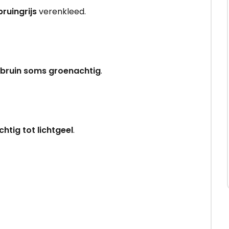
bruingrijs
verenkleed.
sbruin soms groenachtig
.
chtig tot lichtgeel
.