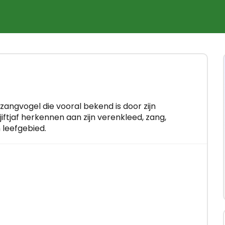
×
ho
s enkele
e zangvogel die vooral bekend is door zijn
jiftjaf herkennen aan zijn verenkleed, zang,
 leefgebied.