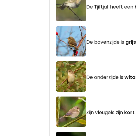
De Tjiftjaf heeft een
De bovenzijde is
grij
De onderzijde is
wita
Zijn vleugels zijn
kort
.