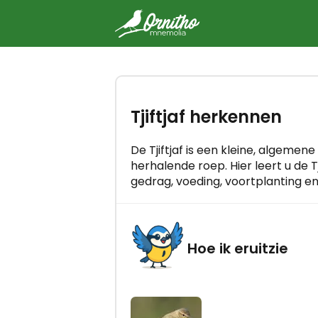
-
Probeer de cursus Ornit
Tjiftjaf herkennen
Mnemolia gratis
Beheers alle vogelzangen in slecht
minuten per dag!
De Tjiftjaf is een kleine, algemen
herhalende roep. Hier leert u de T
gedrag, voeding, voortplanting en
Hoe ik eruitzie
LATEN WE GAAN!