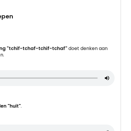
oepen
ng "tchif-tchaf-tchif-tchaf"
doet denken aan
n.
en "huit"
.