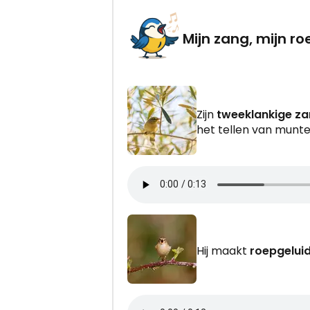
Mijn zang, mijn r
Zijn
tweeklankige za
het tellen van munte
Hij maakt
roepgeluid