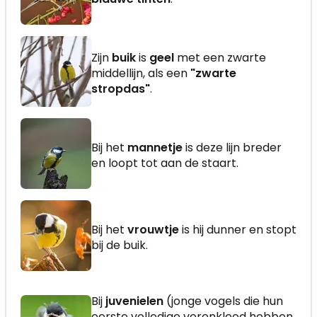
Zijn
buik
is
geel
met een zwarte
middellijn, als een
"zwarte
stropdas"
.
Bij het
mannetje
is deze lijn breder
en loopt tot aan de staart.
Bij het
vrouwtje
is hij dunner en stopt
bij de buik.
Bij
juvenielen
(jonge vogels die hun
eerste volledige verenkleed hebben