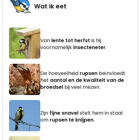
Wat ik eet
Van
lente tot herfst
is hij
voornamelijk
insecteneter
.
De hoeveelheid
rupsen
beïnvloedt
het
aantal en de kwaliteit van de
broedsel
bij veel mezen.
Zijn
fijne snavel
stelt hem in staat
om
rupsen te knijpen
.