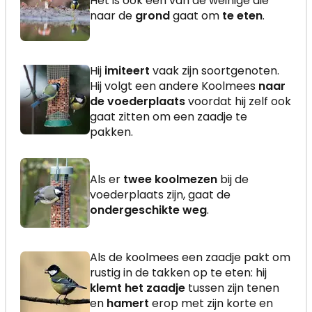
Het is ook een van de weinige die
naar de
grond
gaat om
te eten
.
Hij
imiteert
vaak zijn soortgenoten.
Hij volgt een andere Koolmees
naar
de voederplaats
voordat hij zelf ook
gaat zitten om een zaadje te
pakken.
Als er
twee koolmezen
bij de
voederplaats zijn, gaat de
ondergeschikte weg
.
Als de koolmees een zaadje pakt om
rustig in de takken op te eten: hij
klemt het zaadje
tussen zijn tenen
en
hamert
erop met zijn korte en