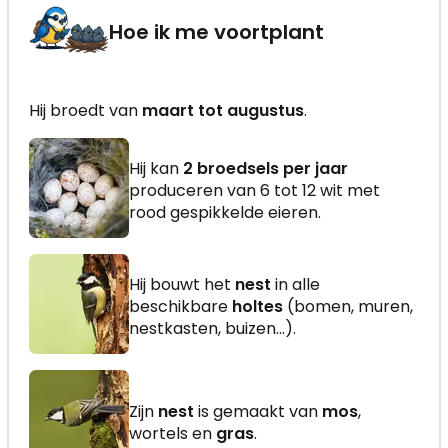
Hoe ik me voortplant
Hij broedt van
maart tot augustus
.
Hij kan
2 broedsels per jaar
produceren van 6 tot 12 wit met
rood gespikkelde eieren.
Hij bouwt het
nest
in alle
beschikbare
holtes
(bomen, muren,
nestkasten, buizen...).
Zijn
nest
is gemaakt van
mos
,
wortels en
gras
.