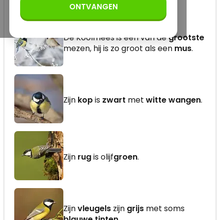
ONTVANGEN
De Koolmees is een van de
grootste
mezen, hij is zo groot als een
mus
.
Zijn
kop
is
zwart
met
witte wangen
.
Zijn
rug
is olijf
groen
.
Zijn
vleugels
zijn
grijs
met soms
blauwe tinten
.