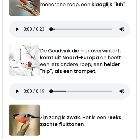
monotone roep, een
klaaglijk "iuh"
.
De Goudvink die hier overwintert,
komt uit Noord-Europa
en heeft
een iets andere roep, een
helder
"hip", als een trompet
.
Zijn zang is
zwak
. Het is een
reeks
zachte fluittonen
.