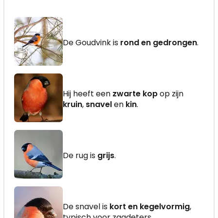
De Goudvink is
rond en gedrongen
.
Hij heeft een
zwarte kop
op zijn
kruin
,
snavel
en
kin
.
De rug is
grijs
.
De snavel is
kort en kegelvormig
,
typisch voor zaadeters.