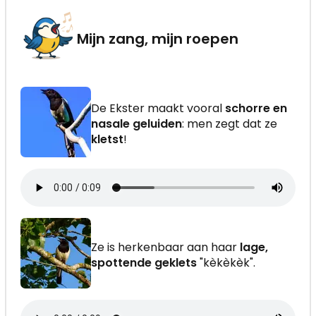
Mijn zang, mijn roepen
De Ekster maakt vooral
schorre en
nasale geluiden
: men zegt dat ze
kletst
!
Ze is herkenbaar aan haar
lage,
spottende geklets
"kèkèkèk".