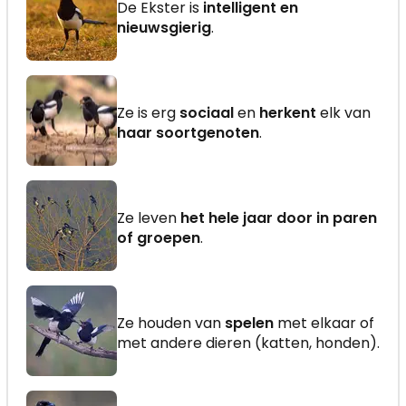
De Ekster is
intelligent en
nieuwsgierig
.
Ze is erg
sociaal
en
herkent
elk van
haar soortgenoten
.
Ze leven
het hele jaar door in paren
of groepen
.
Ze houden van
spelen
met elkaar of
met andere dieren (katten, honden).