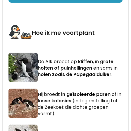
Hoe ik me voortplant
De Alk broedt op
kliffen
, in
grote
holten of puinhellingen
en soms in
holen zoals de Papegaaiduiker
.
Hij broedt
in geïsoleerde paren
of in
losse kolonies
(in tegenstelling tot
de Zeekoet die dichte groepen
vormt).