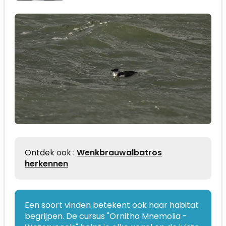
Ontdek ook :
Wenkbrauwalbatros
herkennen
Een soort vinden betekent ook haar habitat
begrijpen. De cursus "Ornitho Mnemolia -