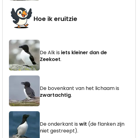
Hoe ik eruitzie
De Alk is
iets kleiner dan de
Zeekoet
.
De bovenkant van het lichaam is
zwartachtig
.
De onderkant is
wit
(de flanken zijn
niet gestreept).