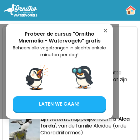
-
×
Probeer de cursus "Ornitho
Mnemolia - Watervogels" gratis
De Alk herkennen
Beheers alle vogelzangen in slechts enkele
minuten per dag!
De Alk is een zeevogel van de Atlantische
Oceaan, herkenbaar aan zijn zwart-witte
verenkleed en korte, stevige snavel met witte
streep. Hier leer je hoe je de Alk herkent, wat zijn
gedrag is, hoe hij broedt, jaagt en waar hij
voorkomt.
LATEN WE GAAN!
Zijn wetenschappelijke naam is '
Alca
torda
', van de familie Alcidae (orde
Charadriiformes)