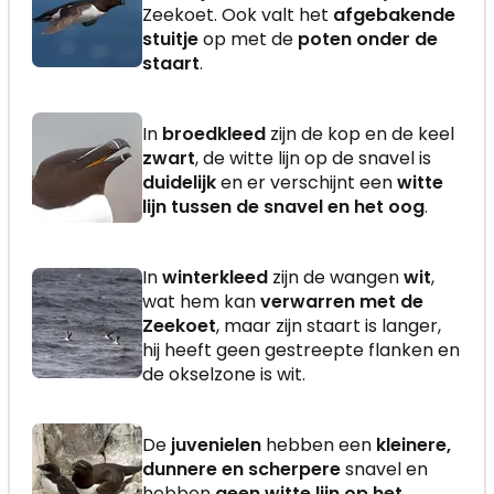
Zeekoet. Ook valt het
afgebakende
stuitje
op met de
poten onder de
staart
.
In
broedkleed
zijn de kop en de keel
zwart
, de witte lijn op de snavel is
duidelijk
en er verschijnt een
witte
lijn tussen de snavel en het oog
.
In
winterkleed
zijn de wangen
wit
,
wat hem kan
verwarren met de
Zeekoet
, maar zijn staart is langer,
hij heeft geen gestreepte flanken en
de okselzone is wit.
De
juvenielen
hebben een
kleinere,
dunnere en scherpere
snavel en
hebben
geen witte lijn op het