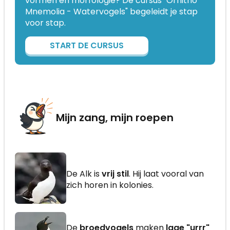
vormen en morfologie? De cursus "Ornitho
Mnemolia - Watervogels" begeleidt je stap
voor stap.
START DE CURSUS
Mijn zang, mijn roepen
De Alk is
vrij stil
. Hij laat vooral van
zich horen in kolonies.
De
broedvogels
maken
lage "urrr"