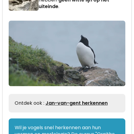
uiteinde
.
Ontdek ook :
Jan-van-gent herkennen
Wil je vogels snel herkennen aan hun