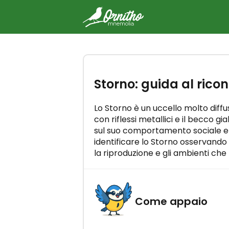
-
Storno: guida al ric
Ricevi la guida gratuita "
riconoscere i canti degli ucc
Impara tutti i canti degli uccelli i
Lo Storno è un uccello molto diffu
minuti al giorno!
con riflessi metallici e il becco g
sul suo comportamento sociale e
identificare lo Storno osservando i
la riproduzione e gli ambienti che
RICEVI
Come appaio