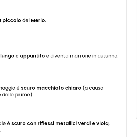
ù piccolo
del
Merlo
.
, lungo e appuntito
e diventa marrone in autunno.
umaggio è
scuro macchiato chiaro
(a causa
e delle piume).
ale è
scuro con riflessi metallici verdi e viola
,
.