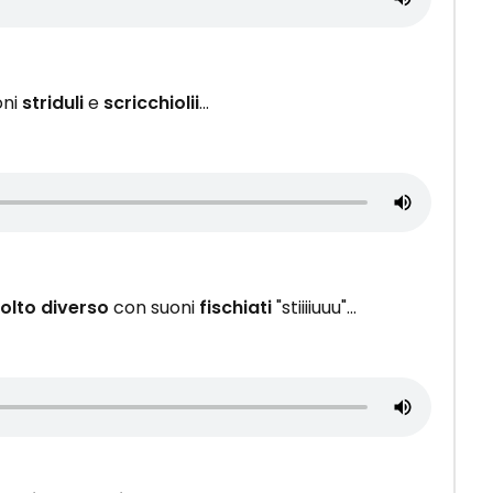
oni
striduli
e
scricchiolii
...
olto diverso
con suoni
fischiati
"stiiiiuuu"...