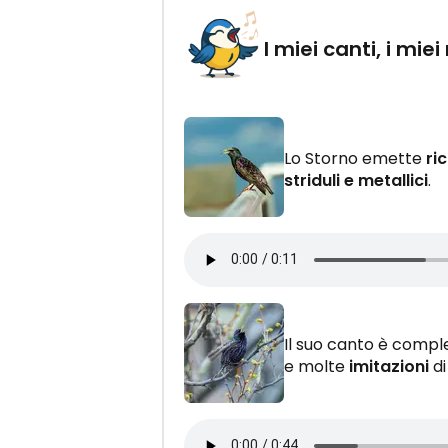
I miei canti, i miei
Lo Storno emette
ri
striduli e metallici
.
Il suo canto è compl
e molte
imitazioni
di