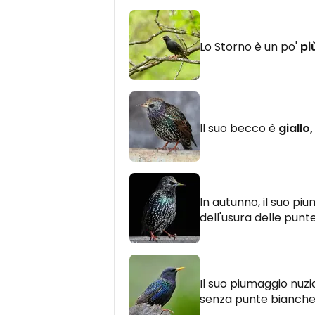
Lo Storno è un po'
pi
Il suo becco è
giallo
In autunno, il suo pi
dell'usura delle punt
Il suo piumaggio nuzi
senza punte bianche