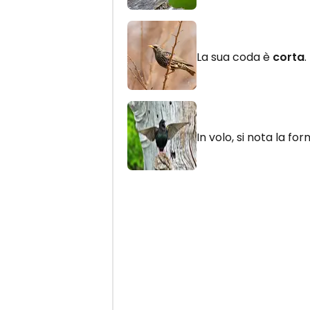
La sua coda è
corta
.
In volo, si nota la for