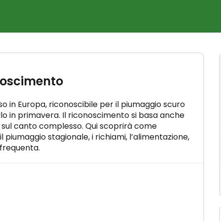
×
onoscimento
Come
elli"
n pochi
so in Europa, riconoscibile per il piumaggio scuro
iallo in primavera. Il riconoscimento si basa anche
 sul canto complesso. Qui scoprirà come
l piumaggio stagionale, i richiami, l’alimentazione,
 frequenta.