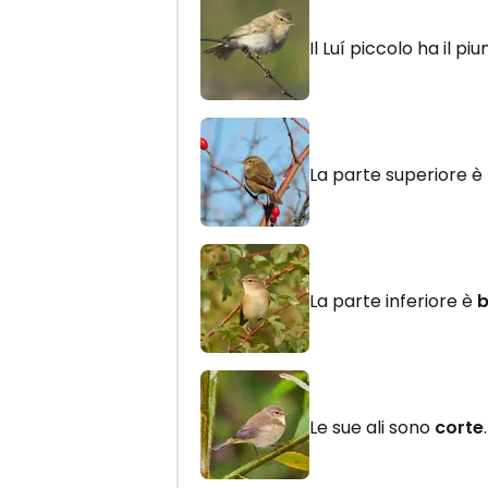
Il Luí piccolo ha il p
La parte superiore è
La parte inferiore è
b
Le sue ali sono
corte
.