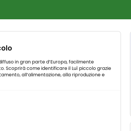
×
colo
Come
elli"
n pochi
 diffuso in gran parte d’Europa, facilmente
o. Scoprirà come identificare il Luì piccolo grazie
tamento, all’alimentazione, alla riproduzione e