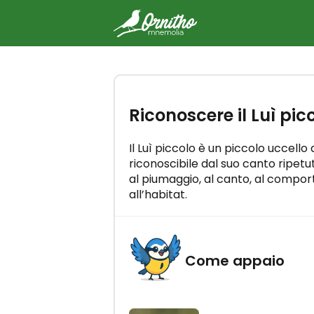
-
Riconoscere il Luì pic
Ricevi la guida gratuita "
riconoscere i canti degli ucc
Impara tutti i canti degli uccelli i
Il Luì piccolo è un piccolo uccello
minuti al giorno!
riconoscibile dal suo canto ripetut
al piumaggio, al canto, al compor
all’habitat.
RICEVI
Come appaio