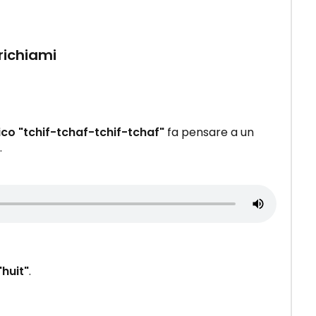
 richiami
bico "tchif-tchaf-tchif-tchaf"
fa pensare a un
.
"huit"
.