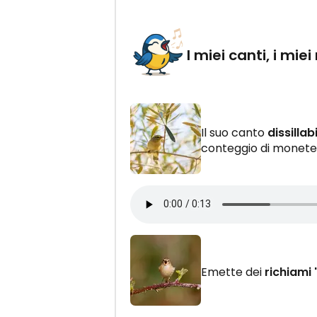
I miei canti, i miei
Il suo canto
dissilla
conteggio di monete
Emette dei
richiami 