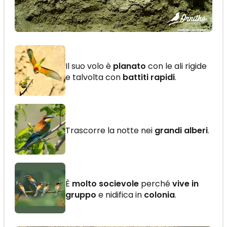
Il suo volo è
planato
con le ali rigide
e talvolta con
battiti rapidi
.
Trascorre la notte nei
grandi alberi
.
È
molto socievole
perché
vive in
gruppo
e nidifica in
colonia
.