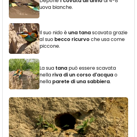
Depone
1 covata all'anno
di 4-8
uova bianche.
Il suo nido è
una tana
scavata grazie
al suo
becco ricurvo
che usa come
piccone.
La sua
tana
può essere scavata
nella
riva di un corso d'acqua
o
nella
parete di una sabbiera
.