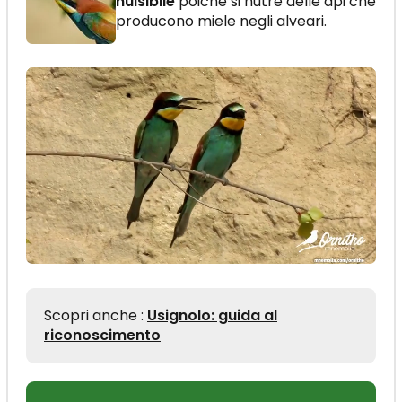
nuisibile
poiché si nutre delle api che
producono miele negli alveari.
Scopri anche :
Usignolo: guida al
riconoscimento