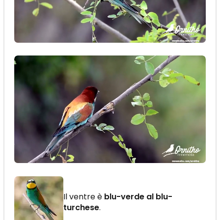
Il ventre è
blu-verde al blu-
turchese
.