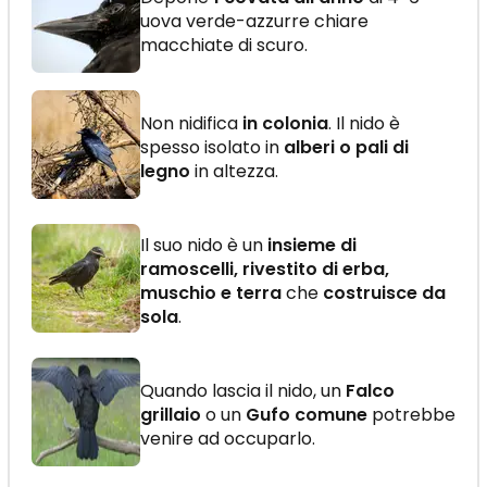
uova verde-azzurre chiare
macchiate di scuro.
Non nidifica
in colonia
. Il nido è
spesso isolato in
alberi o pali di
legno
in altezza.
Il suo nido è un
insieme di
ramoscelli, rivestito di erba,
muschio e terra
che
costruisce da
sola
.
Quando lascia il nido, un
Falco
grillaio
o un
Gufo comune
potrebbe
venire ad occuparlo.