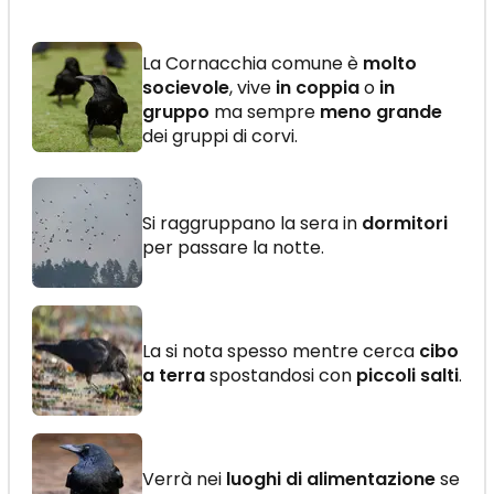
La Cornacchia comune è
molto
socievole
, vive
in coppia
o
in
gruppo
ma sempre
meno grande
dei gruppi di corvi.
Si raggruppano la sera in
dormitori
per passare la notte.
La si nota spesso mentre cerca
cibo
a terra
spostandosi con
piccoli salti
.
Verrà nei
luoghi di alimentazione
se