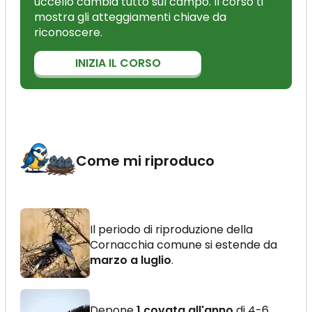
uccello cambia tutto sul campo. Il corso ti
mostra gli atteggiamenti chiave da
riconoscere.
INIZIA IL CORSO
Come mi riproduco
Il periodo di riproduzione della
Cornacchia comune si estende da
marzo a luglio
.
Depone
1 covata all'anno
di 4-6