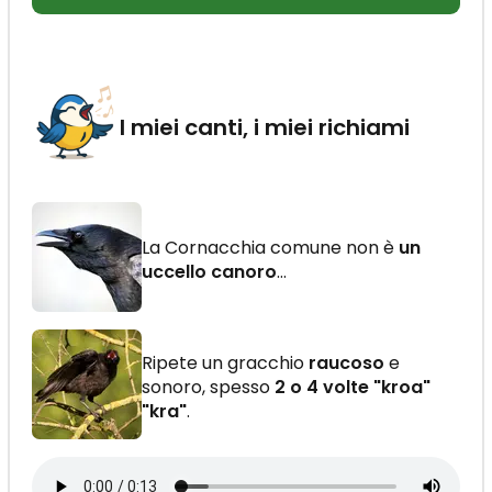
I miei canti, i miei richiami
La Cornacchia comune non è
un
uccello canoro
…
Ripete un gracchio
raucoso
e
sonoro, spesso
2 o 4 volte "kroa"
"kra"
.