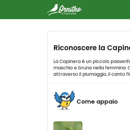
-
Prova gratuitamente il co
Riconoscere la Capin
Ornitho Mnemolia
Impara tutti i canti degli uccelli i
minuti al giorno!
La Capinera è un piccolo passerif
maschio e bruna nella femmina. Q
attraverso il piumaggio, il canto fl
Come appaio
SI PARTE!