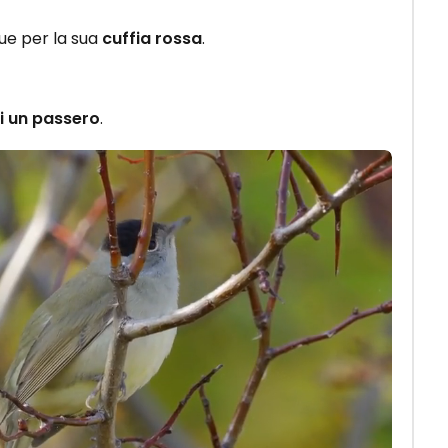
gue per la sua
cuffia rossa
.
i un passero
.