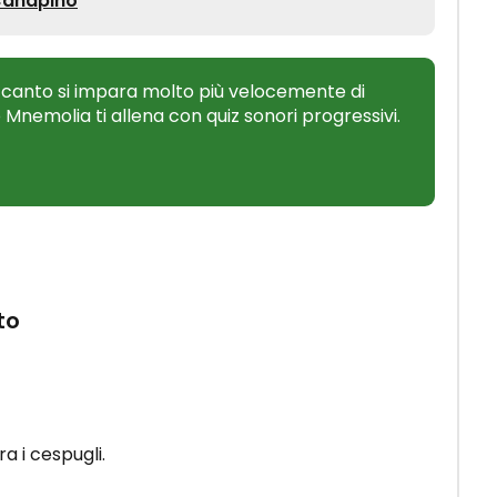
 Canapino
 canto si impara molto più velocemente di
o Mnemolia ti allena con quiz sonori progressivi.
to
ra i cespugli.