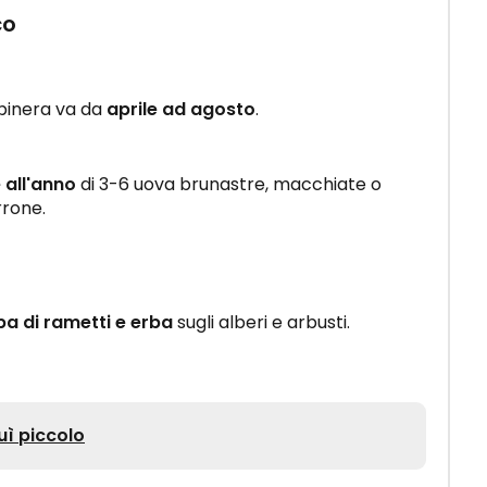
co
apinera va da
aprile ad agosto
.
 all'anno
di 3-6 uova brunastre, macchiate o
rone.
a di rametti e erba
sugli alberi e arbusti.
uì piccolo