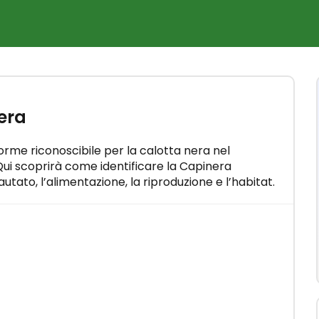
×
rso
era
n pochi
orme riconoscibile per la calotta nera nel
ui scoprirà come identificare la Capinera
autato, l’alimentazione, la riproduzione e l’habitat.