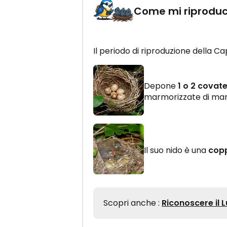
Come mi riprodu
Il periodo di riproduzione della C
Depone
1 o 2 covate
marmorizzate di mar
Il suo nido è una
copp
Scopri anche :
Riconoscere il L