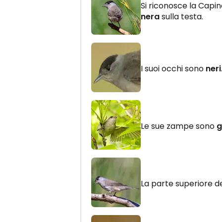
Si riconosce la Capin
nera
sulla testa.
I suoi occhi sono
neri
Le sue zampe sono
g
La parte superiore d