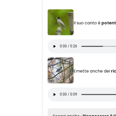
Il suo canto è
potent
Emette anche dei
ri