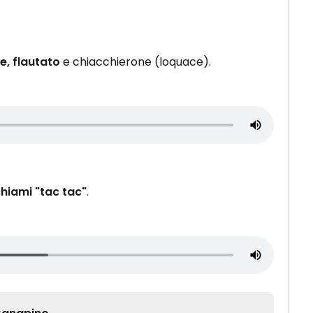
e, flautato
e chiacchierone (loquace).
chiami "tac tac"
.