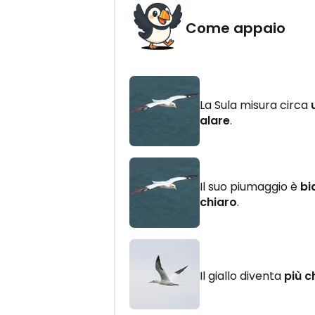
Come appaio
La Sula misura circa
alare
.
Il suo piumaggio è
bi
chiaro
.
Il giallo diventa
più c