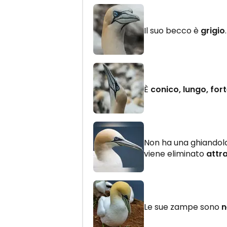
Il suo becco è
grigio
.
È
conico, lungo, for
Non ha una ghiandola 
viene eliminato
attr
Le sue zampe sono
n