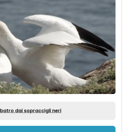
batro dai sopraccigli neri