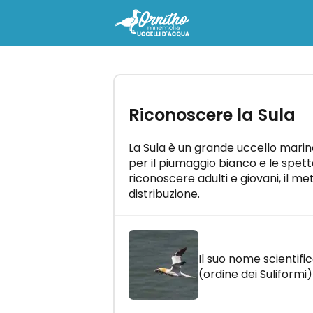
-
Riconoscere la Sula
Ricevi la guida gratuita "
riconoscere i canti degli ucc
Impara tutti i canti degli uccelli i
La Sula è un grande uccello marino
minuti al giorno!
per il piumaggio bianco e le spet
riconoscere adulti e giovani, il me
distribuzione.
RICEVI
Il suo nome scientific
(ordine dei Suliformi)