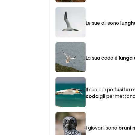
Le sue ali sono
lunghe
La sua coda è
lunga 
Il suo corpo
fusifor
coda
gli permettono
I giovani sono
bruni 