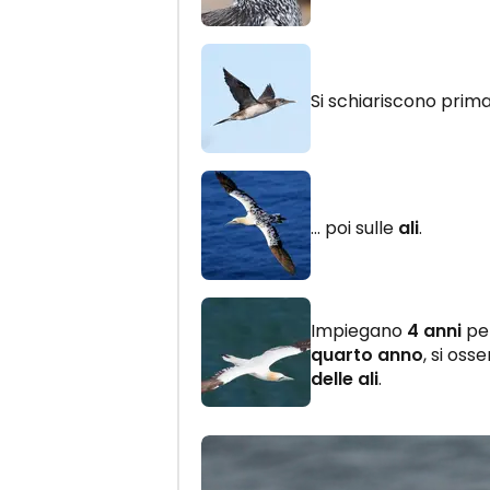
Si schiariscono prima
… poi sulle
ali
.
Impiegano
4 anni
per
quarto anno
, si os
delle ali
.