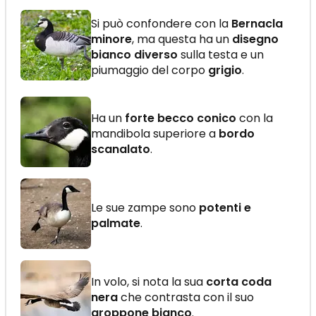
Si può confondere con la
Bernacla
minore
, ma questa ha un
disegno
bianco diverso
sulla testa e un
piumaggio del corpo
grigio
.
Ha un
forte becco conico
con la
mandibola superiore a
bordo
scanalato
.
Le sue zampe sono
potenti e
palmate
.
In volo, si nota la sua
corta coda
nera
che contrasta con il suo
groppone bianco
.