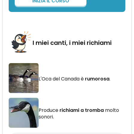
INIZIA IL CORSO
I miei canti, i miei richiami
L'Oca del Canada è
rumorosa
.
Produce
richiami a tromba
molto
sonori.