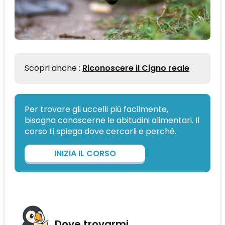
Scopri anche :
Riconoscere il Cigno reale
Per trovare gli uccelli più facilmente,
bisogna conoscerne le abitudini alimentari. Il
corso ti spiega dove cercarli e perché.
INIZIA IL CORSO
Dove trovarmi