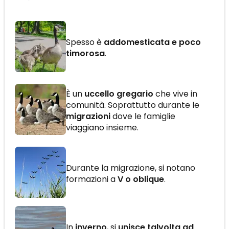
Spesso è
addomesticata e poco
timorosa
.
È un
uccello gregario
che vive in
comunità. Soprattutto durante le
migrazioni
dove le famiglie
viaggiano insieme.
Durante la migrazione, si notano
formazioni a
V o oblique
.
In
inverno
, si
unisce talvolta ad