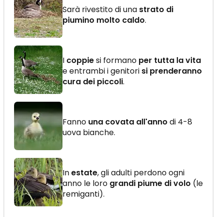
Sarà rivestito di una
strato di
piumino molto caldo
.
I
coppie
si formano
per tutta la vita
e entrambi i genitori
si prenderanno
cura dei piccoli
.
Fanno
una covata all'anno
di 4-8
uova bianche.
In
estate
, gli adulti perdono ogni
anno le loro
grandi piume di volo
(le
remiganti).