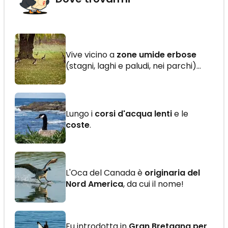
Vive vicino a
zone umide erbose
(stagni, laghi e paludi, nei parchi)…
Lungo i
corsi d'acqua lenti
e le
coste
.
L'Oca del Canada è
originaria del
Nord America
, da cui il nome!
Fu introdotta in
Gran Bretagna per