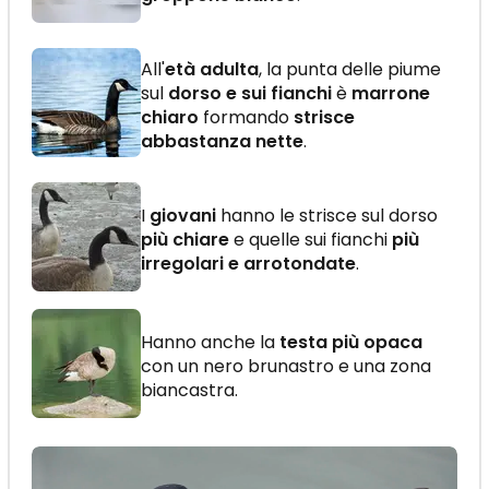
All'
età adulta
, la punta delle piume
sul
dorso e sui fianchi
è
marrone
chiaro
formando
strisce
abbastanza nette
.
I
giovani
hanno le strisce sul dorso
più chiare
e quelle sui fianchi
più
irregolari e arrotondate
.
Hanno anche la
testa più opaca
con un nero brunastro e una zona
biancastra.