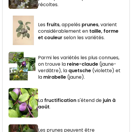
récoltes.
Les
fruits
, appelés
prunes
, varient
considérablement en
taille, forme
et couleur
selon les variétés.
Parmi les variétés les plus connues,
on trouve la
reine-claude
(jaune-
verdâtre), la
quetsche
(violette) et
la
mirabelle
(jaune).
La
fructification
s'étend de
juin à
août
.
Les prunes peuvent être