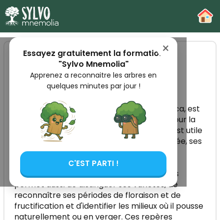
-
×
Essayez gratuitement la formation
"Sylvo Mnemolia"
Reconnaître le prunier
Apprenez a reconnaitre les arbres en
domestique
quelques minutes par jour !
Le prunier domestique, ou Prunus domestica, est
un petit arbre fruitier largement cultivé pour la
diversité de ses prunes. Pour l'identifier, il est utile
d'observer son écorce gris-pourpre fissurée, ses
feuilles dentelées et la floraison blanche
abondante qui apparaît avant le
C'EST PARTI !
feuillage.Comprendre ses caractéristiques
permet aussi de distinguer ses variétés, de
reconnaître ses périodes de floraison et de
fructification et d'identifier les milieux où il pousse
naturellement ou en verger. Ces repères