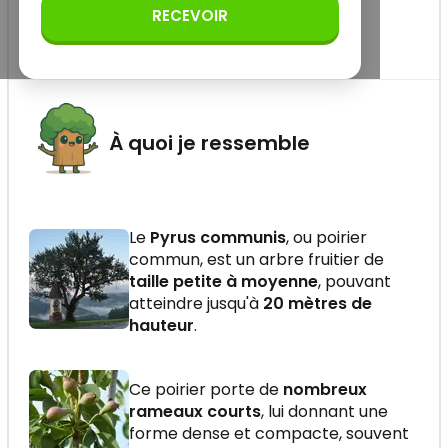
facilitent l'identification du poirier dans les
RECEVOIR
vergers, les jardins et les zones où il s'est
naturalisé.
À quoi je ressemble
Le
Pyrus communis
, ou poirier
commun, est un arbre fruitier de
taille petite à moyenne
, pouvant
atteindre jusqu'à
20 mètres de
hauteur
.
Ce poirier porte de
nombreux
rameaux courts
, lui donnant une
forme dense et compacte, souvent