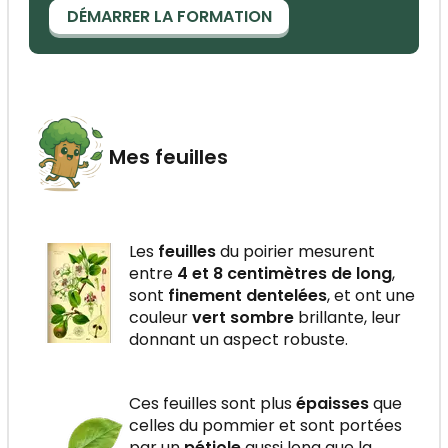
DÉMARRER LA FORMATION
Mes feuilles
Les
feuilles
du poirier mesurent
entre
4 et 8 centimètres de long
,
sont
finement dentelées
, et ont une
couleur
vert sombre
brillante, leur
donnant un aspect robuste.
Ces feuilles sont plus
épaisses
que
celles du pommier et sont portées
par un
pétiole
aussi long que la