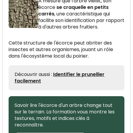
À mesure que l'arbre vieillit, son
écorce
se craquelle en petits
carrés
, une caractéristique qui
facilite son identification par rapport
à d'autres arbres fruitiers.
Cette structure de l'écorce peut abriter des
insectes et autres organismes, jouant un rôle
dans l'écosystème local du poirier.
Découvrir aussi :
Identifier le prunellier
facilement
Savoir lire l'écorce d'un arbre change tout
sur le terrain. La formation vous montre les
textures, motifs et indices clés à
reconnaître.