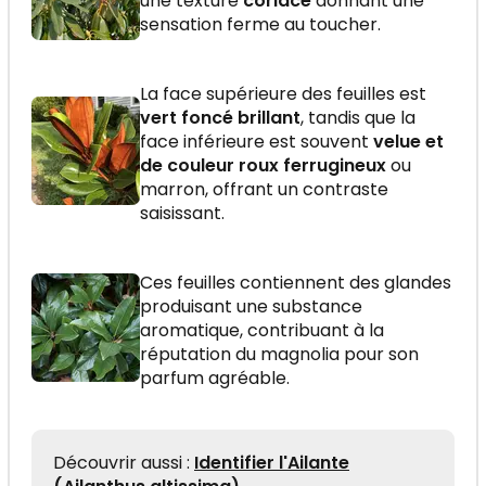
une texture
coriace
donnant une
sensation ferme au toucher.
La face supérieure des feuilles est
vert foncé brillant
, tandis que la
face inférieure est souvent
velue et
de couleur roux ferrugineux
ou
marron, offrant un contraste
saisissant.
Ces feuilles contiennent des glandes
produisant une substance
aromatique, contribuant à la
réputation du magnolia pour son
parfum agréable.
Découvrir aussi :
Identifier l'Ailante