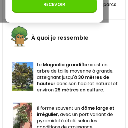
claire pour le reconnaître dans les jardins, parcs
RECEVOIR
ou milieux plus naturels.
À quoi je ressemble
Le
Magnolia grandiflora
est un
arbre de taille moyenne à grande,
atteignant jusqu'à
30 mètres de
hauteur
dans son habitat naturel et
environ
25 mètres en culture
.
Il forme souvent un
dôme large et
irrégulier
, avec un port variant de
pyramidal à étalé selon les
conditions de croissance.