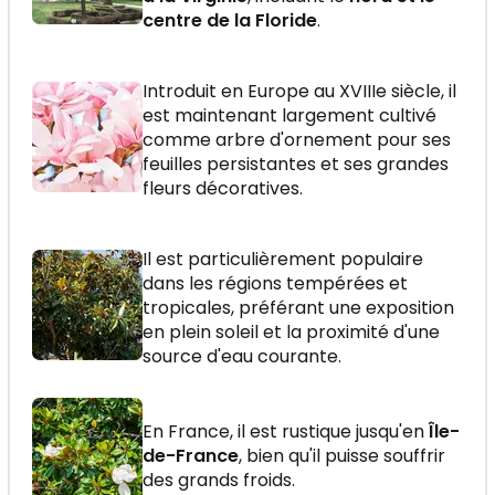
centre de la Floride
.
Introduit en Europe au XVIIIe siècle, il
est maintenant largement cultivé
comme arbre d'ornement pour ses
feuilles persistantes et ses grandes
fleurs décoratives.
Il est particulièrement populaire
dans les régions tempérées et
tropicales, préférant une exposition
en plein soleil et la proximité d'une
source d'eau courante.
En France, il est rustique jusqu'en
Île-
de-France
, bien qu'il puisse souffrir
des grands froids.