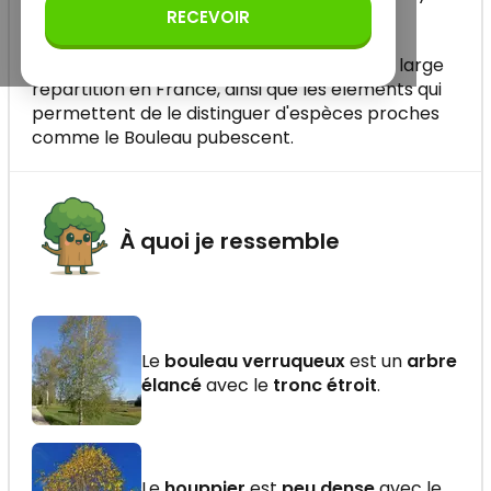
saisonnier, de la floraison printanière à la
RECEVOIR
dispersion hivernale des graines ailées. On
découvre ses préférences écologiques, sa large
répartition en France, ainsi que les éléments qui
permettent de le distinguer d'espèces proches
comme le Bouleau pubescent.
À quoi je ressemble
Le
bouleau verruqueux
est un
arbre
élancé
avec le
tronc étroit
.
Le
houppier
est
peu dense
avec le