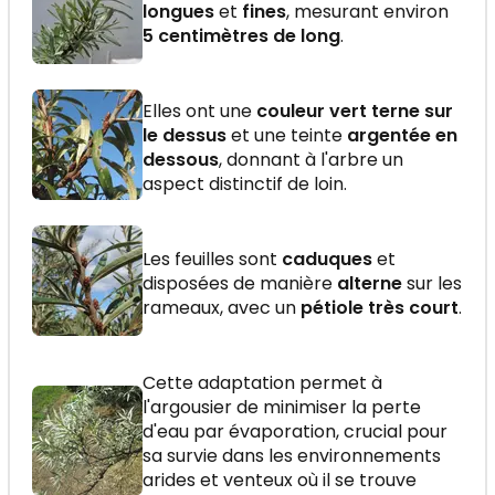
longues
et
fines
, mesurant environ
5 centimètres de long
.
Elles ont une
couleur vert terne sur
le dessus
et une teinte
argentée en
dessous
, donnant à l'arbre un
aspect distinctif de loin.
Les feuilles sont
caduques
et
disposées de manière
alterne
sur les
rameaux, avec un
pétiole très court
.
Cette adaptation permet à
l'argousier de minimiser la perte
d'eau par évaporation, crucial pour
sa survie dans les environnements
arides et venteux où il se trouve