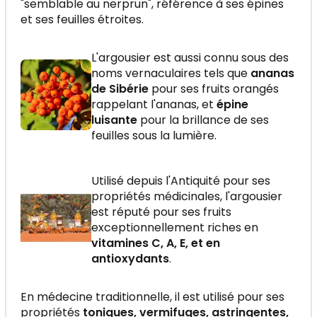
"semblable au nerprun", référence à ses épines
et ses feuilles étroites.
L'argousier est aussi connu sous des
noms vernaculaires tels que
ananas
de Sibérie
pour ses fruits orangés
rappelant l'ananas, et
épine
luisante
pour la brillance de ses
feuilles sous la lumière.
Utilisé depuis l'Antiquité pour ses
propriétés médicinales, l'argousier
est réputé pour ses fruits
exceptionnellement riches en
vitamines C, A, E, et en
antioxydants
.
En médecine traditionnelle, il est utilisé pour ses
propriétés
toniques, vermifuges, astringentes,