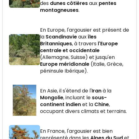
des
dunes côtières
aux
pentes
montagneuses
.
En Europe, l'argousier est présent de
la
Scandinavie
aux
îles
Britanniques
, à travers
l'Europe
centrale et occidentale
(Allemagne, Suisse) et jusqu'en
Europe méridionale
(Italie, Grèce,
péninsule Ibérique).
En Asie, il s'étend de l'
Iran
à la
Mongolie
, incluant le
sous-
continent indien
et la
Chine
,
occupant divers climats et terrains.
En France, l'argousier est bien
représenté dans les
Alpes du Sud
et