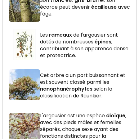
Son
tronc
est
gris-brun
et son
écorce peut devenir
écailleuse
avec
l'âge.
Les
rameaux
de l'argousier sont
dotés de nombreuses
épines
,
contribuant à son apparence dense
et protectrice.
Cet arbre a un port buissonnant et
est souvent classé parmi les
nanophanérophytes
selon la
classification de Raunkier.
L'argousier est une espèce
dioïque
,
avec des pieds mâles et femelles
séparés, chaque sexe ayant des
fonctions distinctes pour la