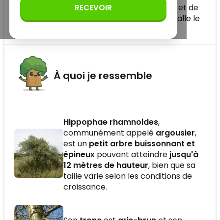
morphologiques, ses périodes de floraison et de
RECEVOIR
fructification ainsi que les milieux où il s'installe le
plus facilement.
À quoi je ressemble
Hippophae rhamnoides
,
communément appelé
argousier
,
est un
petit arbre buissonnant et
épineux
pouvant atteindre
jusqu'à
12 mètres de hauteur
, bien que sa
taille varie selon les conditions de
croissance.