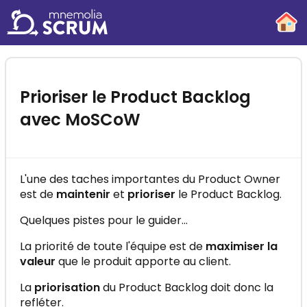
-
×
Essayez gratuitement la formation
"Mnemolia SCRUM"
Prioriser le Product Backlog
Maîtrisez la méthode SCRUM en quelques
avec MoSCoW
minutes par jour !
L'une des taches importantes du Product Owner
est de
maintenir
et
prioriser
le Product Backlog.
Quelques pistes pour le guider...
C'EST PARTI !
La priorité de toute l'équipe est de
maximiser la
valeur
que le produit apporte au client.
La
priorisation
du Product Backlog doit donc la
refléter.