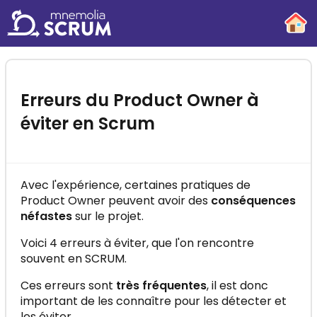
-
×
Essayez gratuitement la formation
"Mnemolia SCRUM"
Erreurs du Product Owner à
Maîtrisez la méthode SCRUM en quelques
éviter en Scrum
minutes par jour !
Avec l'expérience, certaines pratiques de
Product Owner peuvent avoir des
conséquences
néfastes
sur le projet.
C'EST PARTI !
Voici 4 erreurs à éviter, que l'on rencontre
souvent en SCRUM.
Ces erreurs sont
très fréquentes
, il est donc
important de les connaître pour les détecter et
les éviter.