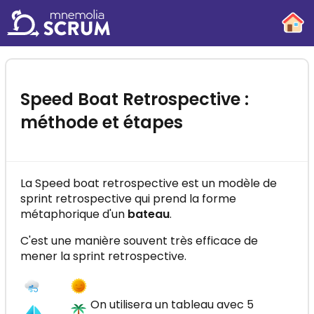
-
×
Speed Boat Retrospective :
méthode et étapes
La Speed boat retrospective est un modèle de
sprint retrospective qui prend la forme
Fiche récapitulative SCRUM
métaphorique d'un
bateau
.
Retrouvez en une page, l'ensemble des
concepts SCRUM pour s'y retrouver en un
C'est une manière souvent très efficace de
clin d'œil
mener la sprint retrospective.
On utilisera un tableau avec 5