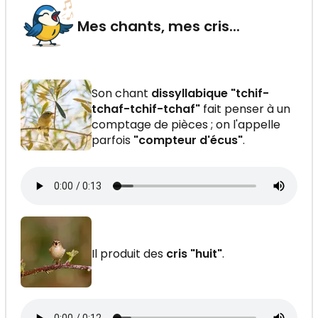
Mes chants, mes cris...
Son chant
dissyllabique "tchif-
tchaf-tchif-tchaf"
fait penser à un
comptage de pièces ; on l'appelle
parfois
"compteur d'écus"
.
Il produit des
cris "huit"
.