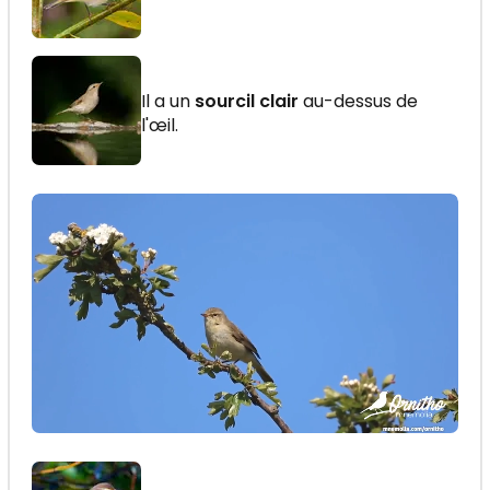
Il a un
sourcil clair
au-dessus de
l'œil.