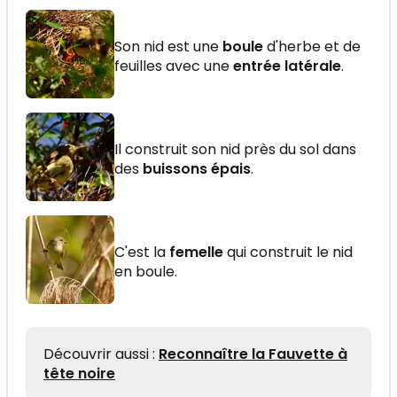
Son nid est une
boule
d'herbe et de
feuilles avec une
entrée latérale
.
Il construit son nid près du sol dans
des
buissons épais
.
C'est la
femelle
qui construit le nid
en boule.
Découvrir aussi :
Reconnaître la Fauvette à
tête noire