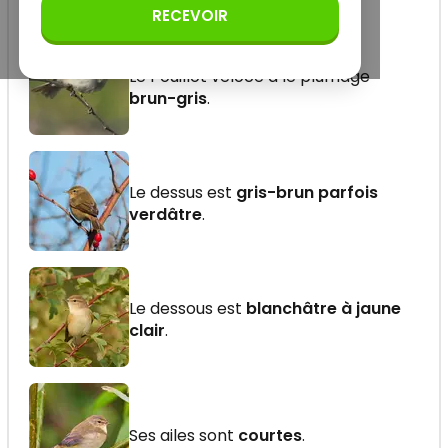
RECEVOIR
Le Pouillot véloce a le plumage
brun-gris
.
Le dessus est
gris-brun parfois
verdâtre
.
Le dessous est
blanchâtre à jaune
clair
.
Ses ailes sont
courtes
.