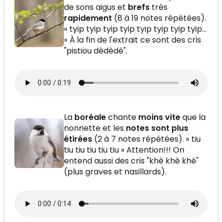
de sons aigus et
brefs
très
rapidement
(8 à 19 notes répétées).
« tyip tyip tyip tyip tyip tyip tyip tyip…
» À la fin de l'extrait ce sont des cris
"pistiou dèdèdè".
La
boréale
chante
moins vite
que la
nonnette et les
notes sont plus
étirées
(2 à 7 notes répétées). « tiu
tiu tiu tiu tiu tiu » Attention!!! On
entend aussi des cris "khè khè khè"
(plus graves et nasillards).