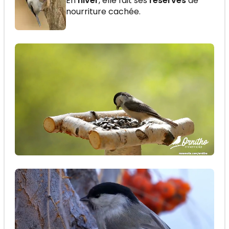
En
hiver
, elle fait ses
réserves
de
nourriture cachée.