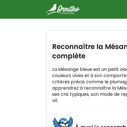
-
Essayez gratuitement la for
Reconnaître la Mésang
Ornitho Mnemolia
Maîtrisez tous les chants d'oise
complète
quelques minutes par jour !
La Mésange bleue est un petit oi
couleurs vives et à son comportem
critères précis comme le plumage, 
apprendrez à reconnaître la Mésa
ses cris typiques, son mode de rep
vit.
C'EST PARTI !