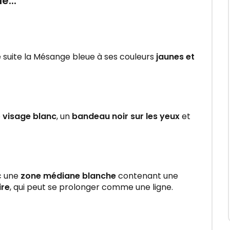
e...
 suite la Mésange bleue à ses couleurs
jaunes et
e
visage blanc
, un
bandeau noir sur les yeux
et
 une
zone médiane blanche
contenant une
ire
, qui peut se prolonger comme une ligne.