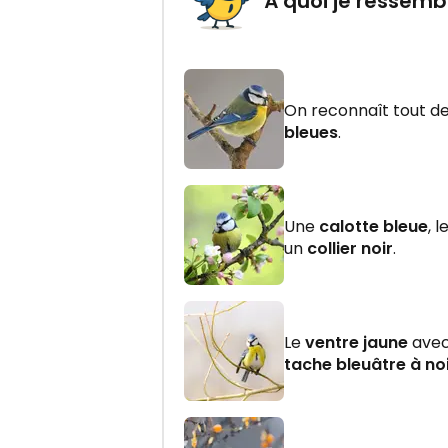
À quoi je ressembl
On reconnaît tout de
bleues
.
Une
calotte bleue
, l
un
collier noir
.
Le
ventre jaune
avec
tache bleuâtre à no