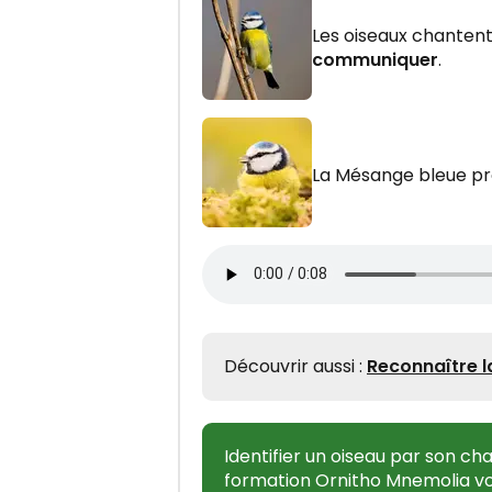
Les oiseaux chantent
communiquer
.
La Mésange bleue pr
Découvrir aussi :
Reconnaître l
Identifier un oiseau par son cha
formation Ornitho Mnemolia vou