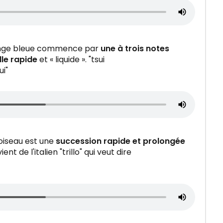
ange bleue commence par
une à trois notes
ille rapide
et « liquide ». "tsui
ui"
d'oiseau est une
succession rapide et prolongée
ent de l'italien "trillo" qui veut dire