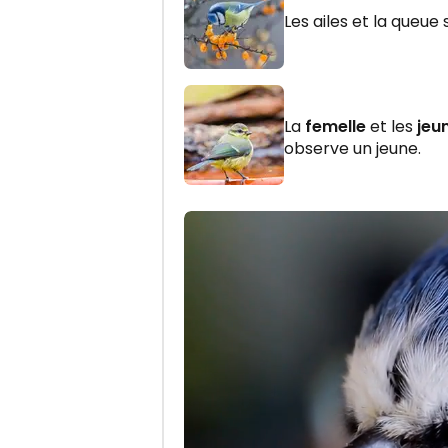
Les ailes et la queue
La
femelle
et les
jeu
observe un jeune.