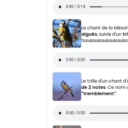
Le chant de la Més
aiguës
, suivie d'un
tr
tssuissuissuissuissuiss
Le trille d'un chant 
de 2 notes
. Ce nom vi
"tremblement"
.