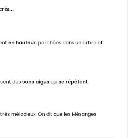
is...
ent
en hauteur
, perchées dans un arbre et
isent des
sons aigus
qui
se répètent
.
 très mélodieux. On dit que les Mésanges