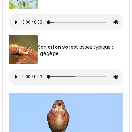
Son
cri en vol
est assez typique :
"gègègè"
.