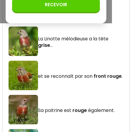
RECEVOIR
À quoi je ressemble...
La Linotte mélodieuse a la tête
grise
...
et se reconnaît par son
front rouge
.
Sa poitrine est
rouge
également.