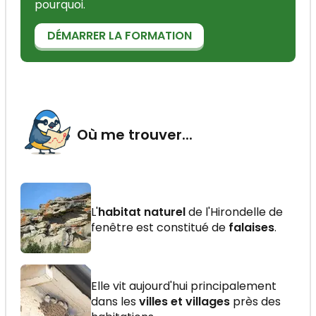
pourquoi.
DÉMARRER LA FORMATION
Où me trouver...
L'
habitat naturel
de l'Hirondelle de
fenêtre est constitué de
falaises
.
Elle vit aujourd'hui principalement
dans les
villes et villages
près des