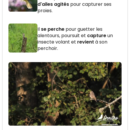
d'ailes agités
pour capturer ses
proies.
Il
se perche
pour guetter les
alentours, poursuit et
capture
un
insecte volant et
revient
à son
perchoir.