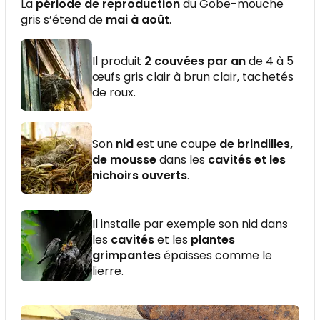
La
période de reproduction
du Gobe-mouche
gris s’étend de
mai à août
.
Il produit
2 couvées par an
de 4 à 5
œufs gris clair à brun clair, tachetés
de roux.
Son
nid
est une coupe
de brindilles,
de mousse
dans les
cavités et les
nichoirs ouverts
.
Il installe par exemple son nid dans
les
cavités
et les
plantes
grimpantes
épaisses comme le
lierre.