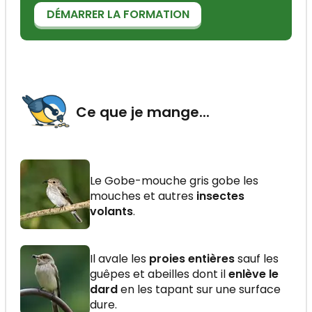
DÉMARRER LA FORMATION
Ce que je mange...
Le Gobe-mouche gris gobe les
mouches et autres
insectes
volants
.
Il avale les
proies entières
sauf les
guêpes et abeilles dont il
enlève le
dard
en les tapant sur une surface
dure.