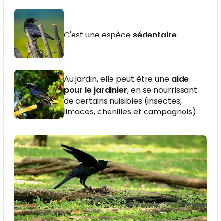
C'est une espèce
sédentaire
.
Au jardin, elle peut être une
aide
pour le jardinier
, en se nourrissant
de certains nuisibles (insectes,
limaces, chenilles et campagnols).