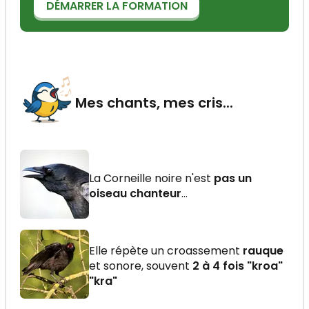
DÉMARRER LA FORMATION
Mes chants, mes cris...
La Corneille noire n'est
pas un
oiseau chanteur
…
Elle répète un croassement
rauque
et sonore, souvent
2 à 4 fois "kroa"
"kra"