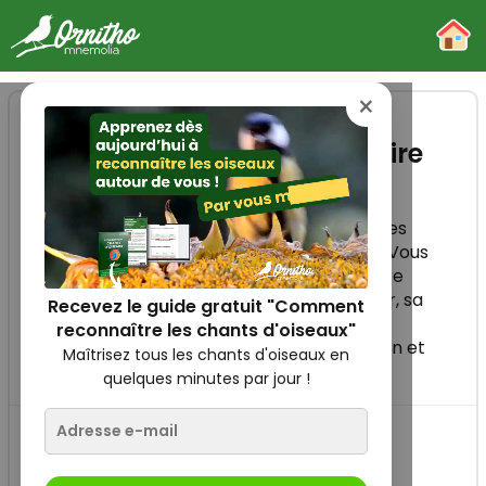
-
×
Reconnaître la Corneille noire
La Corneille noire est un grand corvidé au
plumage noir brillant, très commun dans les
paysages agricoles et les zones urbaines. Vous
apprendrez à reconnaître la Corneille noire
grâce à son bec puissant entièrement noir, sa
Recevez le guide gratuit "Comment
queue carrée en vol, ses cris rauques, son
reconnaître les chants d'oiseaux"
comportement territorial, son alimentation et
Maîtrisez tous les chants d'oiseaux en
ses habitats.
quelques minutes par jour !
À quoi je ressemble...