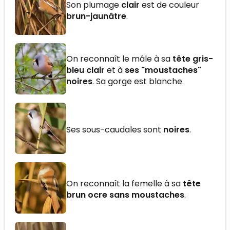
Son plumage
clair
est de couleur
brun-jaunâtre
.
On reconnaît le mâle à sa
tête gris-
bleu clair
et à
ses "moustaches"
noires
. Sa gorge est blanche.
Ses sous-caudales sont
noires
.
On reconnaît la femelle à sa
tête
brun ocre sans moustaches
.