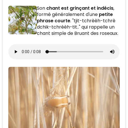
Son
chant est grinçant et indécis
,
formé généralement d'une
petite
phrase courte
. "tjit-tchrèèh-tchrè
dchik-tchrèèh-tit.." qui rappelle un
chant simple de Bruant des roseaux.