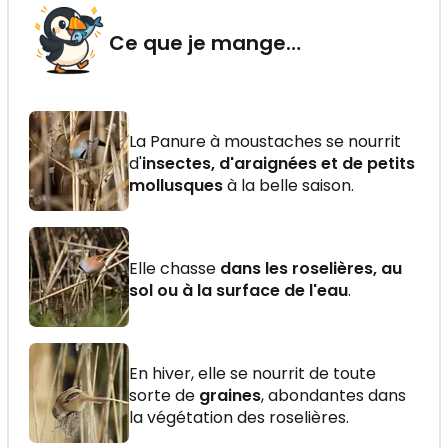
Ce que je mange…
La Panure à moustaches se nourrit
d'
insectes, d'araignées et de petits
mollusques
à la belle saison.
Elle chasse
dans les roselières, au
sol ou à la surface de l'eau
.
En hiver, elle se nourrit de toute
sorte de
graines
, abondantes dans
la végétation des roselières.