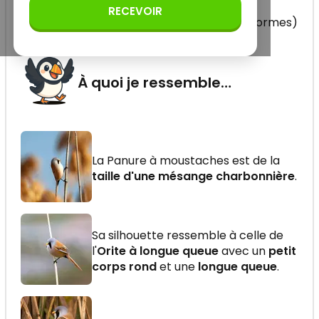
biarmicus
', de la famille des
RECEVOIR
Panuridés (ordre des Passériformes)
À quoi je ressemble…
La Panure à moustaches est de la
taille d'une mésange charbonnière
.
Sa silhouette ressemble à celle de
l'
Orite à longue queue
avec un
petit
corps rond
et une
longue queue
.