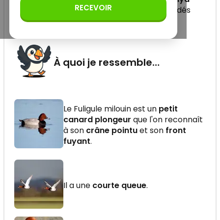
RECEVOIR
ferina
', de la famille des Anatidés
(ordre des Ansériformes)
À quoi je ressemble…
Le Fuligule milouin est un
petit
canard plongeur
que l'on reconnaît
à son
crâne pointu
et son
front
fuyant
.
Il a une
courte queue
.