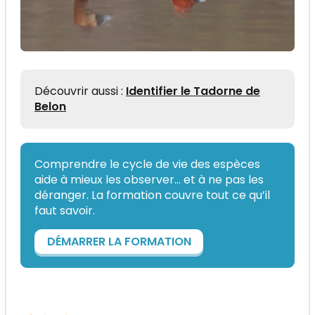
Découvrir aussi :
Identifier le Tadorne de
Belon
Comprendre le cycle de vie des espèces
aide à mieux les observer... et à ne pas les
déranger. La formation couvre tout ce qu’il
faut savoir.
DÉMARRER LA FORMATION