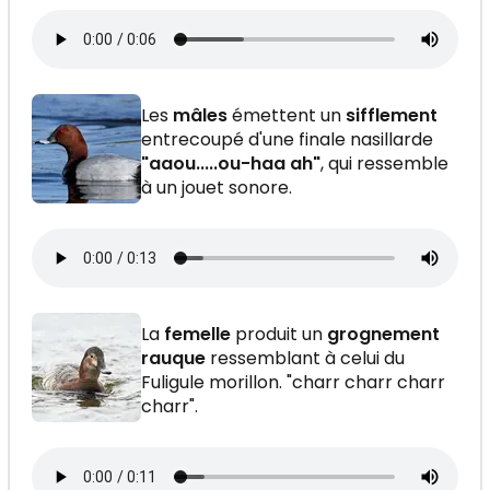
Les
mâles
émettent un
sifflement
entrecoupé d'une finale nasillarde
"aaou.....ou-haa ah"
, qui ressemble
à un jouet sonore.
La
femelle
produit un
grognement
rauque
ressemblant à celui du
Fuligule morillon. "charr charr charr
charr".