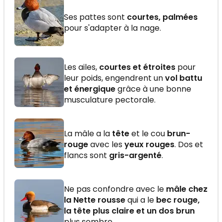
Ses pattes sont
courtes, palmées
pour s'adapter à la nage.
Les ailes,
courtes et étroites
pour
leur poids, engendrent un
vol battu
et énergique
grâce à une bonne
musculature pectorale.
La mâle a la
tête
et le cou
brun-
rouge
avec les
yeux rouges
. Dos et
flancs sont
gris-argenté
.
Ne pas confondre avec le
mâle chez
la Nette rousse
qui a le
bec rouge,
la tête plus claire et un dos brun
plus sombre.