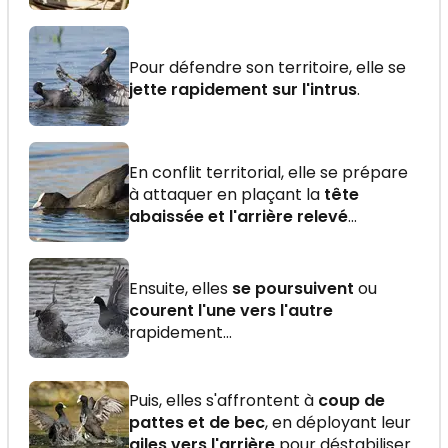
Pour défendre son territoire, elle se
jette rapidement sur l'intrus
.
En conflit territorial, elle se prépare
à attaquer en plaçant la
tête
abaissée et l'arrière relevé
…
Ensuite, elles
se poursuivent
ou
courent l'une vers l'autre
rapidement...
Puis, elles s'affrontent à
coup de
pattes et de bec
, en déployant leur
ailes vers l'arrière
pour déstabiliser