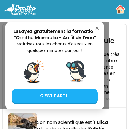
-
×
Essayez gratuitement la formation
"Ornitho Mnemolia - Au fil de l'eau"
Identifier la Foulque macroule
Maîtrisez tous les chants d'oiseaux en
quelques minutes par jour !
La Foulque macroule est un oiseau aquatique très
courant, reconnaissable à son plumage sombre
et à sa plaque frontale blanche. Elle fréquente
surtout les lacs, étangs et plans d’eau riches en
végétation. Vous apprendrez ici à identifier la
Foulque macroule, comprendre ses cris, son
comportement, sa reproduction, son régime
C'EST PARTI !
alimentaire et ses déplacements saisonniers.
Son nom scientifique est '
Fulica
atra
', de la famille des Rallidés