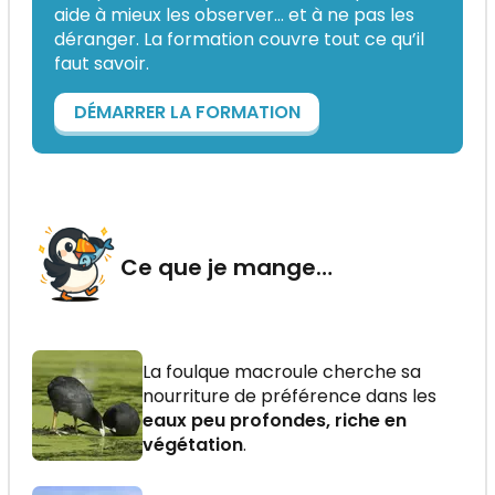
aide à mieux les observer... et à ne pas les
déranger. La formation couvre tout ce qu’il
faut savoir.
DÉMARRER LA FORMATION
Ce que je mange…
La foulque macroule cherche sa
nourriture de préférence dans les
eaux peu profondes, riche en
végétation
.