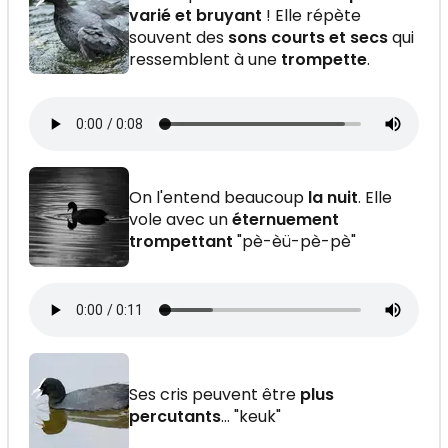
varié et bruyant
! Elle répète
souvent des
sons courts et secs
qui
ressemblent à une
trompette
.
On l'entend beaucoup
la nuit
. Elle
vole avec un
éternuement
trompettant
"pè-èü-pè-pè"
Ses cris peuvent être
plus
percutants
… "keuk"