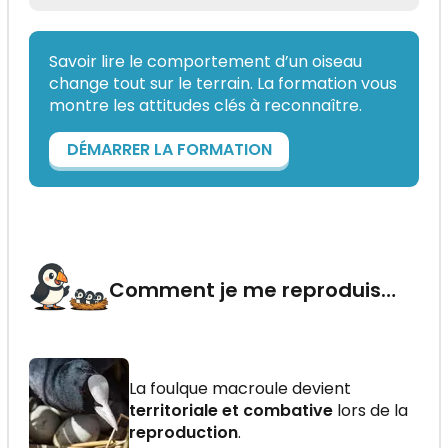
Savoir lire le comportement d’un oiseau
change tout sur le terrain. La formation vous
montre les attitudes clés à reconnaître.
DÉMARRER LA FORMATION
Comment je me reproduis…
La foulque macroule devient
territoriale et combative
lors de la
reproduction
.