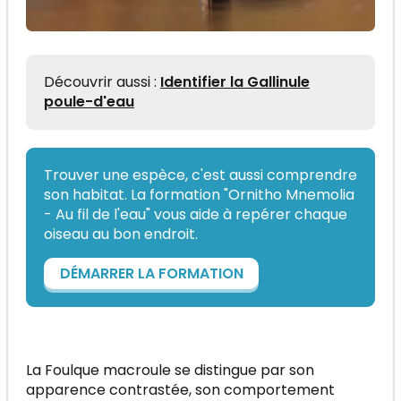
Découvrir aussi :
Identifier la Gallinule
poule-d'eau
Trouver une espèce, c'est aussi comprendre
son habitat. La formation "Ornitho Mnemolia
- Au fil de l'eau" vous aide à repérer chaque
oiseau au bon endroit.
DÉMARRER LA FORMATION
La Foulque macroule se distingue par son
apparence contrastée, son comportement