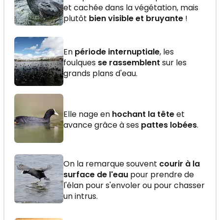
et cachée dans la végétation, mais
plutôt
bien visible et bruyante
!
En
période internuptiale
, les
foulques
se rassemblent
sur les
grands plans d'eau.
Elle nage en
hochant la tête
et
avance grâce à ses
pattes lobées
.
On la remarque souvent
courir à la
surface de l'eau
pour prendre de
l'élan pour s'envoler ou pour chasser
un intrus.