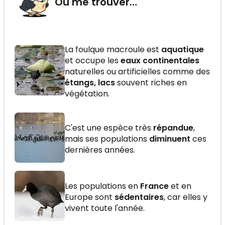
Où me trouver…
La foulque macroule est
aquatique
et occupe les
eaux continentales
naturelles ou artificielles comme des
étangs, lacs
souvent riches en
végétation.
C'est une espèce très
répandue
,
mais ses populations
diminuent
ces
dernières années.
Les populations en
France
et en
Europe sont
sédentaires
, car elles y
vivent toute l'année.