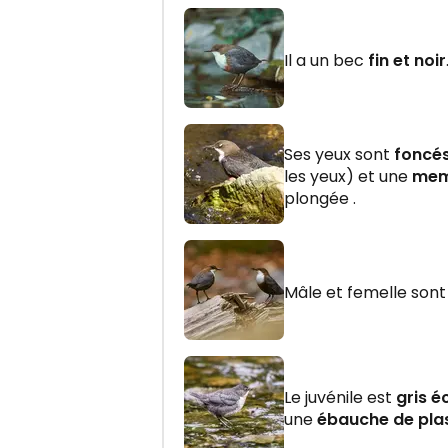
Il a un bec
fin et noir
Ses yeux sont
foncé
les yeux) et une
mem
plongée .
Mâle et femelle son
Le juvénile est
gris éc
une
ébauche de pla