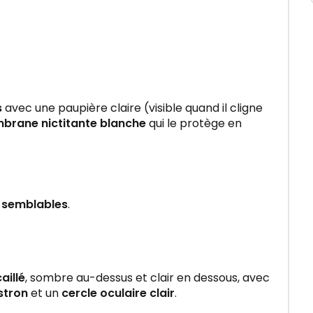
.
s
avec une paupière claire (visible quand il cligne
brane nictitante blanche
qui le protège en
t
semblables
.
aillé
, sombre au-dessus et clair en dessous, avec
stron
et un
cercle oculaire clair
.