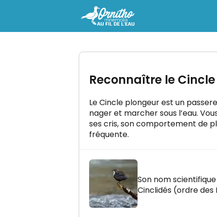
-
Essayez gratuitement la for
Reconnaître le Cincl
"Ornitho Mnemolia - Au fil de 
Maîtrisez tous les chants d'oise
quelques minutes par jour !
Le Cincle plongeur est un passere
nager et marcher sous l’eau. Vous
ses cris, son comportement de plo
fréquente.
C'EST PARTI !
Son nom scientifique 
Cinclidés (ordre des