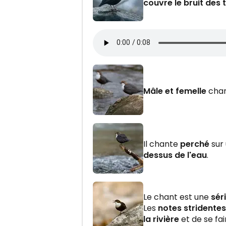
couvre le bruit des 
Mâle et femelle
cha
Il chante
perché
sur 
dessus de l'eau
.
Le chant est une
sér
Les
notes stridentes
la rivière
et de se fa