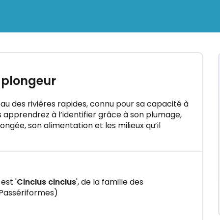
×
mation
e plongeur
l'eau"
aux en
au des rivières rapides, connu pour sa capacité à
 apprendrez à l’identifier grâce à son plumage,
ngée, son alimentation et les milieux qu’il
est '
Cinclus cinclus
', de la famille des
 Passériformes)