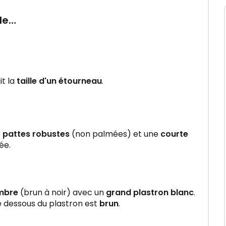
le…
it la
taille d'un étourneau
.
s
pattes robustes
(non palmées) et une
courte
ée.
mbre
(brun à noir) avec un
grand plastron blanc
.
le dessous du plastron est
brun
.