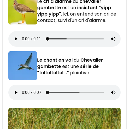
Le
cri d'alarme
du
chevalier
gambette
est un
insistant "yipp
yipp yipp"
. Ici, on entend son cri de
contact, suivi d'un cri d'alarme.
Le chant en vol
du
Chevalier
gambette
est une
série de
"tultultultul..."
plaintive.