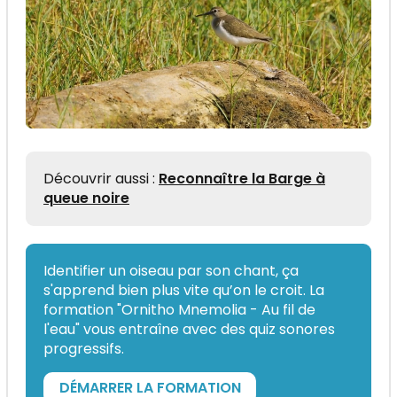
Découvrir aussi :
Reconnaître la Barge à
queue noire
Identifier un oiseau par son chant, ça
s'apprend bien plus vite qu’on le croit. La
formation "Ornitho Mnemolia - Au fil de
l'eau" vous entraîne avec des quiz sonores
progressifs.
DÉMARRER LA FORMATION