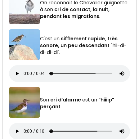
On reconnaît le Chevalier guignette
à son
cri de contact, la nuit,
pendant les migrations
.
C'est un
sifflement rapide, très
sonore, un peu descendant
"hii-di-
di-di-di".
Son
cri d'alarme
est un
"hiiiip"
perçant
.